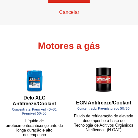
Cancelar
Motores a gás
Delo XLC
EGN Antifreeze/Coolant
Antifreeze/Coolant
Concentrado, Pré-misturado 50/50
Concentrate, Premixed 40/60,
Premixed 50/50
Fluido de refrigeração de elevado
desempenho à base de
Líquido de
Tecnologia de Aditivos Orgânicos
arrefecimento/anticongelante de
Nitrificados (N-OAT)
longa duração e alto
desempenho