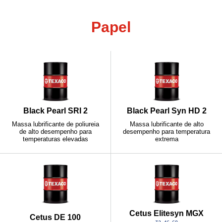
Papel
Black Pearl SRI 2
Black Pearl Syn HD 2
Massa lubrificante de poliureia
Massa lubrificante de alto
de alto desempenho para
desempenho para temperatura
temperaturas elevadas
extrema
Cetus Elitesyn MGX
Cetus DE 100