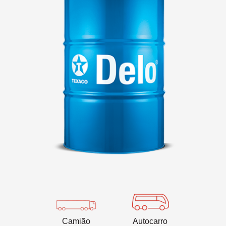
VARTECH
Texaco VARTECH
Compreender o verniz
Verniz em compressores
Verniz em turbinas
Camião
Autocarro