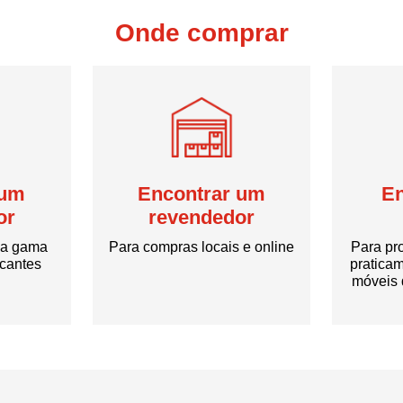
Onde comprar
 um
Encontrar um
E
or
revendedor
sa gama
Para compras locais e online
Para pr
icantes
praticam
móveis 